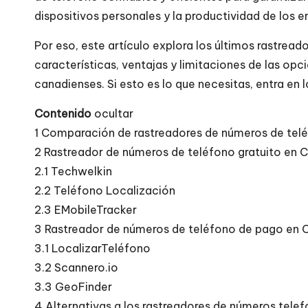
dispositivos personales y la productividad de los
Por eso, este artículo explora los últimos rastrea
características, ventajas y limitaciones de las opc
canadienses. Si esto es lo que necesitas, entra en l
Contenido
ocultar
1
Comparación de rastreadores de números de tel
2
Rastreador de números de teléfono gratuito en 
2.1
Techwelkin
2.2
Teléfono Localización
2.3
EMobileTracker
3
Rastreador de números de teléfono de pago en
3.1
LocalizarTeléfono
3.2
Scannero.io
3.3
GeoFinder
4
Alternativas a los rastreadores de números tele