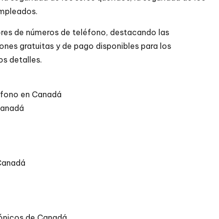
 empleados.
dores de números de teléfono, destacando las
iones gratuitas y de pago disponibles para los
os detalles.
éfono en Canadá
Canadá
 Canadá
fónicos de Canadá