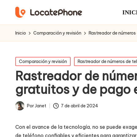
INIC
Inicio
Comparación y revisión
Rastreador de números 
Publicado
Comparación y revisión
Rastreador de números de te
en
Rastreador de númer
gratuitos y de pago
7 de abril de 2024
Por
Janet
Publicado
por
Con el avance de la tecnología, no se puede exage
de teléfono confiables y eficientes para garantizar 