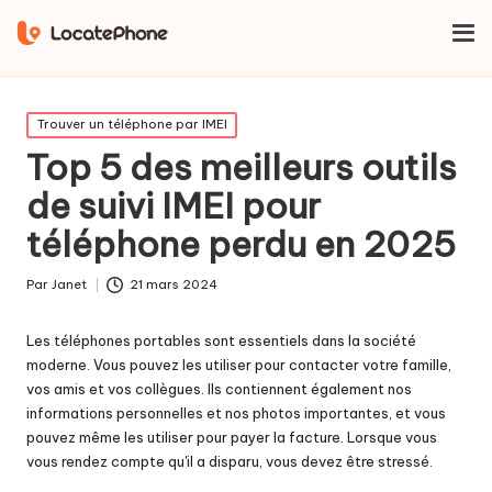
Maison
Trouver un téléphone par IMEI
Top 5 des meilleurs
outils de suivi IMEI pour téléphone perdu en 2025
Publié
Trouver un téléphone par IMEI
dans
Top 5 des meilleurs outils
de suivi IMEI pour
téléphone perdu en 2025
Par
Janet
21 mars 2024
Publié
par
Les téléphones portables sont essentiels dans la société
moderne. Vous pouvez les utiliser pour contacter votre famille,
vos amis et vos collègues. Ils contiennent également nos
informations personnelles et nos photos importantes, et vous
pouvez même les utiliser pour payer la facture. Lorsque vous
vous rendez compte qu'il a disparu, vous devez être stressé.