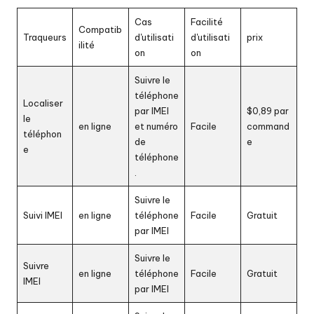
Cas
Facilité
Compatib
Traqueurs
d'utilisati
d'utilisati
prix
ilité
on
on
Suivre le
téléphone
Localiser
par IMEI
$0,89 par
le
en ligne
et numéro
Facile
command
téléphon
de
e
e
téléphone
.
Suivre le
Suivi IMEI
en ligne
téléphone
Facile
Gratuit
par IMEI
Suivre le
Suivre
en ligne
téléphone
Facile
Gratuit
IMEI
par IMEI