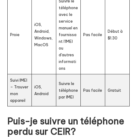
Suivre le
téléphone
avec le
service
iOS,
manuel en
Android,
Début à
Proie
fournissa
Pas facile
Windows,
$1.30
nt l'IMEI
MacOS
ou
d'autres
informati
ons
Suivi IMEI
Suivre le
– Trouver
iOS,
téléphone
Pas facile
Gratuit
mon
Android
par IMEI
appareil
Puis-je suivre un téléphone
perdu sur CEIR
?