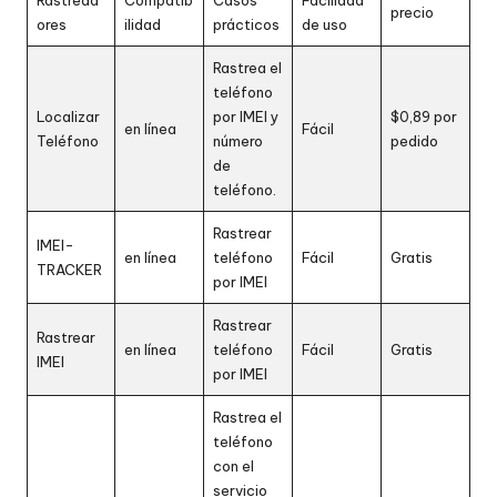
precio
ores
ilidad
prácticos
de uso
Rastrea el
teléfono
Localizar
por IMEI y
$0,89 por
en línea
Fácil
Teléfono
número
pedido
de
teléfono.
Rastrear
IMEI-
en línea
teléfono
Fácil
Gratis
TRACKER
por IMEI
Rastrear
Rastrear
en línea
teléfono
Fácil
Gratis
IMEI
por IMEI
Rastrea el
teléfono
con el
servicio