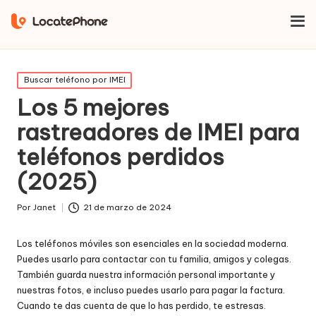
Inicio
Buscar teléfono por IMEI
Los 5 mejores rastreadores de
IMEI para teléfonos perdidos (2025)
Publicado
Buscar teléfono por IMEI
en
Los 5 mejores
rastreadores de IMEI para
teléfonos perdidos
(2025)
Por
Janet
21 de marzo de 2024
Publicado
por
Los teléfonos móviles son esenciales en la sociedad moderna.
Puedes usarlo para contactar con tu familia, amigos y colegas.
También guarda nuestra información personal importante y
nuestras fotos, e incluso puedes usarlo para pagar la factura.
Cuando te das cuenta de que lo has perdido, te estresas.