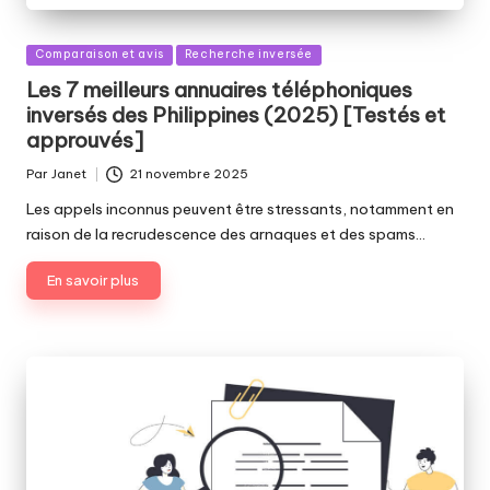
Publié
Comparaison et avis
Recherche inversée
dans
Les 7 meilleurs annuaires téléphoniques
inversés des Philippines (2025) [Testés et
approuvés]
Par
Janet
21 novembre 2025
Publié
par
Les appels inconnus peuvent être stressants, notamment en
raison de la recrudescence des arnaques et des spams…
En savoir plus