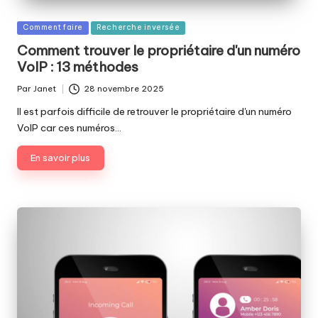
Publié
Comment faire
Recherche inversée
dans
Comment trouver le propriétaire d'un numéro
VoIP : 13 méthodes
Par
Janet
28 novembre 2025
Publié
par
Il est parfois difficile de retrouver le propriétaire d'un numéro
VoIP car ces numéros…
En savoir plus