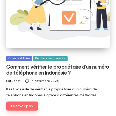
Publié
Comment faire
Recherche inversée
dans
Comment vérifier le propriétaire d'un numéro
de téléphone en Indonésie ?
Par
Janet
14 novembre 2025
Publié
par
Il est possible de vérifier le propriétaire d'un numéro de
téléphone en Indonésie grâce à différentes méthodes…
En savoir plus