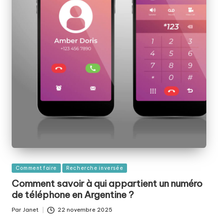
Publié
Comment faire
Recherche inversée
dans
Comment savoir à qui appartient un numéro
de téléphone en Argentine ?
Par
Janet
22 novembre 2025
Publié