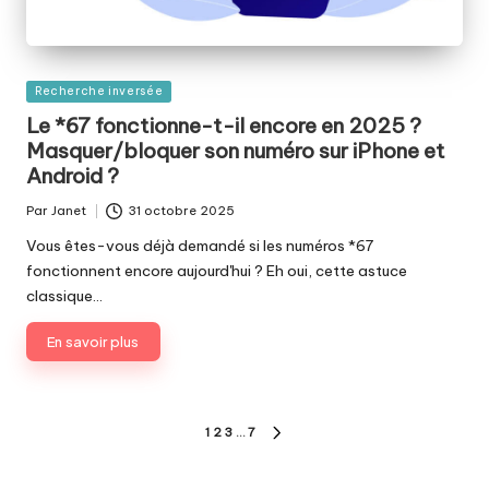
Publié
Recherche inversée
dans
Le *67 fonctionne-t-il encore en 2025 ?
Masquer/bloquer son numéro sur iPhone et
Android ?
Par
Janet
31 octobre 2025
Publié
par
Vous êtes-vous déjà demandé si les numéros *67
fonctionnent encore aujourd'hui ? Eh oui, cette astuce
classique…
En savoir plus
Pagination
1
2
3
…
7
PAGE
des
SUIVANTE