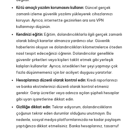
Kötü amaçlı yazılım korumasını kullanın:
Güncel gerçek
zamanlı izleme güvenlik yazılımı yükleyerek cihazlarınızı
koruyun. Ayrıca, internette gezinirken ara sıra VPN
kullanmayı düşünün.
Kendinizi eğitin:
Eğitim, dolandırıcılıklarla ilgili gerçek zamanlı
olarak bilinçli kararlar almanıza yardımcı olur. Güvenlik
haberlerini okuyun ve dolandırıcılıkları kilometrelerce öteden
nasıl tespit edeceğinizi öğrenin. Dolandırıcılar genellikle
güvenilir şirketleri veya kişileri taklit etmek gibi yerleşik
kalıpları kullanırlar. Ayrıca, istedikleri her şeyi yapmayı çok
fazla düşünmemeniz için bir aciliyet duygusu yaratırlar.
Hesaplarınızı düzenli olarak kontrol edin:
Kredi raporlarınızı
ve banka ekstrelerinizi düzenli olarak kontrol etmeniz
gerekir. Garip ücretler veya adınıza açılan şüpheli hesaplar
gibi uyarı işaretlerine dikkat edin.
Gizliliğe dikkat edin:
Tekrar ediyorum, dolandırıcılıkların
çoğunun tekrar eden durumlar olduğunu unutmayın. Bu
nedenle, sosyal medya platformlarınızda ne kadar paylaşım
yaptığınıza dikkat etmelisiniz. Banka hesaplarınız, tasarruf