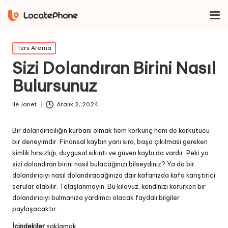
Ev
Ters Arama
Sizi Dolandıran Birini Nasıl Bulursunuz
İçinde
Ters Arama
yayınlandı
Sizi Dolandıran Birini Nasıl
Bulursunuz
İle
Janet
Aralık 2, 2024
Gönderen
Bir dolandırıcılığın kurbanı olmak hem korkunç hem de korkutucu
bir deneyimdir. Finansal kaybın yanı sıra, başa çıkılması gereken
kimlik hırsızlığı, duygusal sıkıntı ve güven kaybı da vardır. Peki ya
sizi dolandıran birini nasıl bulacağınızı bilseydiniz? Ya da bir
dolandırıcıyı nasıl dolandıracağınıza dair kafanızda kafa karıştırıcı
sorular olabilir. Telaşlanmayın. Bu kılavuz, kendinizi korurken bir
dolandırıcıyı bulmanıza yardımcı olacak faydalı bilgiler
paylaşacaktır.
İçindekiler
saklamak