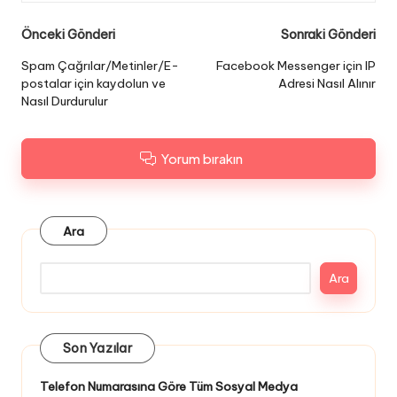
Gönderi
Önceki Gönderi
Sonraki Gönderi
dolaşımı
Spam Çağrılar/Metinler/E-
Facebook Messenger için IP
postalar için kaydolun ve
Adresi Nasıl Alınır
Nasıl Durdurulur
Yorum bırakın
Ara
Ara
Son Yazılar
Telefon Numarasına Göre Tüm Sosyal Medya