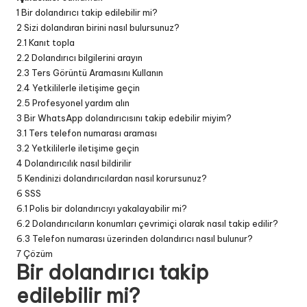
1
Bir dolandırıcı takip edilebilir mi?
2
Sizi dolandıran birini nasıl bulursunuz?
2.1
Kanıt topla
2.2
Dolandırıcı bilgilerini arayın
2.3
Ters Görüntü Aramasını Kullanın
2.4
Yetkililerle iletişime geçin
2.5
Profesyonel yardım alın
3
Bir WhatsApp dolandırıcısını takip edebilir miyim?
3.1
Ters telefon numarası araması
3.2
Yetkililerle iletişime geçin
4
Dolandırıcılık nasıl bildirilir
5
Kendinizi dolandırıcılardan nasıl korursunuz?
6
SSS
6.1
Polis bir dolandırıcıyı yakalayabilir mi?
6.2
Dolandırıcıların konumları çevrimiçi olarak nasıl takip edilir?
6.3
Telefon numarası üzerinden dolandırıcı nasıl bulunur?
7
Çözüm
Bir dolandırıcı takip
edilebilir mi?