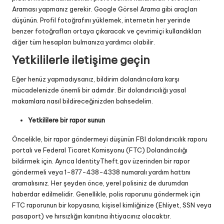
Araması yapmanız gerekir. Google Görsel Arama gibi araçları
düşünün. Profil fotoğrafını yüklemek, internetin her yerinde
benzer fotoğrafları ortaya çıkaracak ve çevrimiçi kullandıkları
diğer tüm hesapları bulmanıza yardımcı olabilir.
Yetkililerle iletişime geçin
Eğer henüz yapmadıysanız, bildirim dolandırıcılara karşı
mücadelenizde önemli bir adımdır. Bir dolandırıcılığı yasal
makamlara nasıl bildireceğinizden bahsedelim.
Yetkililere bir rapor sunun
Öncelikle, bir rapor göndermeyi düşünün
FBI dolandırıcılık raporu
portalı
ve
Federal Ticaret Komisyonu (FTC)
Dolandırıcılığı
bildirmek için. Ayrıca IdentityTheft.gov üzerinden bir rapor
göndermeli veya 1-877-438-4338 numaralı yardım hattını
aramalısınız. Her şeyden önce, yerel polisiniz de durumdan
haberdar edilmelidir. Genellikle, polis raporunu göndermek için
FTC raporunun bir kopyasına, kişisel kimliğinize (Ehliyet, SSN veya
pasaport) ve hırsızlığın kanıtına ihtiyacınız olacaktır.