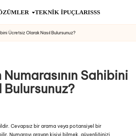
ÖZÜMLER
TEKNİK İPUÇLARI
SSS
bini Ücretsiz Olarak Nasıl Bulursunuz?
n Numarasının Sahibini
l Bulursunuz?
ir. Cevapsız bir arama veya potansiyel bir
bilir. Numarayı arayan kişiyi bilmek, güvenliğinizi