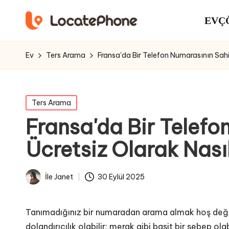
EV
Ç
Ev
Ters Arama
Fransa'da Bir Telefon Numarasının Sahi
İçinde
Ters Arama
yayınlandı
Fransa'da Bir Telefo
Ücretsiz Olarak Nası
30 Eylül 2025
İle
Janet
Gönderen
Tanımadığınız bir numaradan arama almak hoş değild
dolandırıcılık olabilir; merak gibi basit bir sebep ola