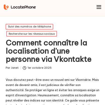
Maison
Suivi des numéros de téléphone
Comment connaître la
localisation d'une personne via Vkontakte
Publié
Suivi des numéros de téléphone
dans
Recherche sur les réseaux sociaux
Comment connaître la
localisation d'une
personne via Vkontakte
Par
Janet
1er octobre 2025
Publié
par
Vous discutez peut-être avec un nouvel ami sur Vkontakte. Mais
avant de devenir amis, il est judicieux de vérifier son
authenticité. Se protéger en ligne et éviter les arnaques exige un
esprit d'investigation. Heureusement, connaître sa localisation
peut révéler des indices sur son identité. Ce guide vous présente