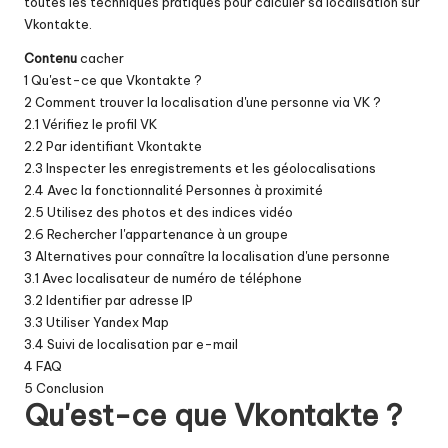
toutes les techniques pratiques pour calculer sa localisation sur
Vkontakte.
Contenu
cacher
1
Qu'est-ce que Vkontakte ?
2
Comment trouver la localisation d'une personne via VK ?
2.1
Vérifiez le profil VK
2.2
Par identifiant Vkontakte
2.3
Inspecter les enregistrements et les géolocalisations
2.4
Avec la fonctionnalité Personnes à proximité
2.5
Utilisez des photos et des indices vidéo
2.6
Rechercher l'appartenance à un groupe
3
Alternatives pour connaître la localisation d'une personne
3.1
Avec localisateur de numéro de téléphone
3.2
Identifier par adresse IP
3.3
Utiliser Yandex Map
3.4
Suivi de localisation par e-mail
4
FAQ
5
Conclusion
Qu'est-ce que Vkontakte ?