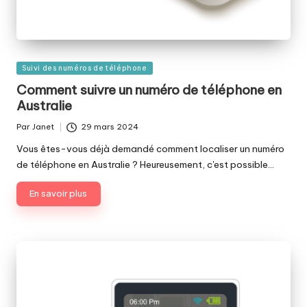
Publié
Suivi des numéros de téléphone
dans
Comment suivre un numéro de téléphone en
Australie
Par
Janet
29 mars 2024
Publié
par
Vous êtes-vous déjà demandé comment localiser un numéro
de téléphone en Australie ? Heureusement, c'est possible…
En savoir plus