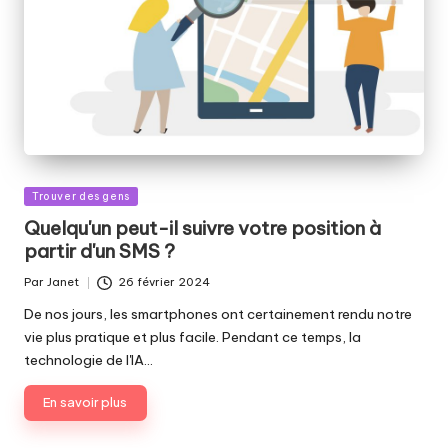
Publié
Trouver des gens
dans
Quelqu'un peut-il suivre votre position à
partir d'un SMS ?
Par
Janet
26 février 2024
Publié
par
De nos jours, les smartphones ont certainement rendu notre
vie plus pratique et plus facile. Pendant ce temps, la
technologie de l'IA…
En savoir plus