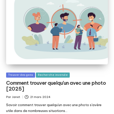
Publié
Trouver des gens
Recherche inversée
dans
Comment trouver quelqu'un avec une photo
[2025]
Par
Janet
21 mars 2024
Publié
par
Savoir comment trouver quelqu'un avec une photo s'avère
utile dans de nombreuses situations…