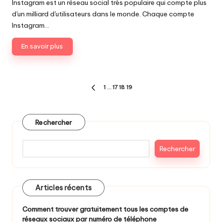
Instagram est un réseau social très populaire qui compte plus
d'un milliard d'utilisateurs dans le monde. Chaque compte
Instagram…
En savoir plus
Pagination
1
…
17
18
19
PAGE
des
PRÉCÉDENTE
publications
Rechercher
Rechercher
Articles récents
Comment trouver gratuitement tous les comptes de
réseaux sociaux par numéro de téléphone