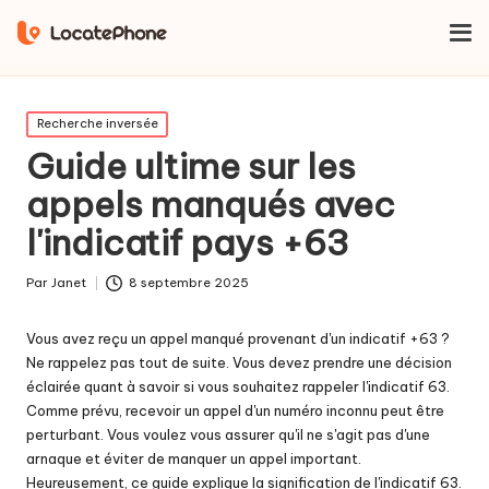
Maison
Recherche inversée
Guide ultime sur les appels
manqués avec l'indicatif pays +63
Publié
Recherche inversée
dans
Guide ultime sur les
appels manqués avec
l'indicatif pays +63
Par
Janet
8 septembre 2025
Publié
par
Vous avez reçu un appel manqué provenant d'un indicatif +63 ?
Ne rappelez pas tout de suite. Vous devez prendre une décision
éclairée quant à savoir si vous souhaitez rappeler l'indicatif 63.
Comme prévu, recevoir un appel d'un numéro inconnu peut être
perturbant. Vous voulez vous assurer qu'il ne s'agit pas d'une
arnaque et éviter de manquer un appel important.
Heureusement, ce guide explique la signification de l'indicatif 63.