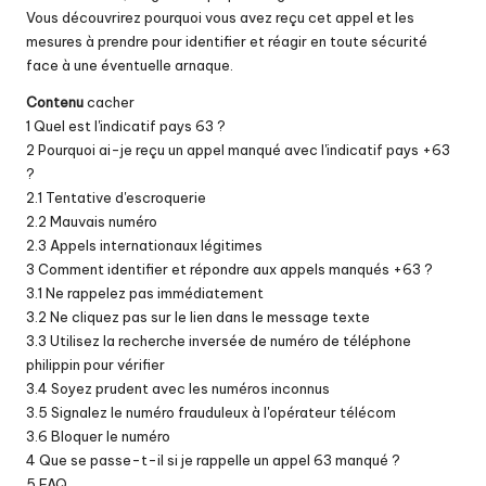
Vous découvrirez pourquoi vous avez reçu cet appel et les
mesures à prendre pour identifier et réagir en toute sécurité
face à une éventuelle arnaque.
Contenu
cacher
1
Quel est l'indicatif pays 63 ?
2
Pourquoi ai-je reçu un appel manqué avec l'indicatif pays +63
?
2.1
Tentative d'escroquerie
2.2
Mauvais numéro
2.3
Appels internationaux légitimes
3
Comment identifier et répondre aux appels manqués +63 ?
3.1
Ne rappelez pas immédiatement
3.2
Ne cliquez pas sur le lien dans le message texte
3.3
Utilisez la recherche inversée de numéro de téléphone
philippin pour vérifier
3.4
Soyez prudent avec les numéros inconnus
3.5
Signalez le numéro frauduleux à l'opérateur télécom
3.6
Bloquer le numéro
4
Que se passe-t-il si je rappelle un appel 63 manqué ?
5
FAQ