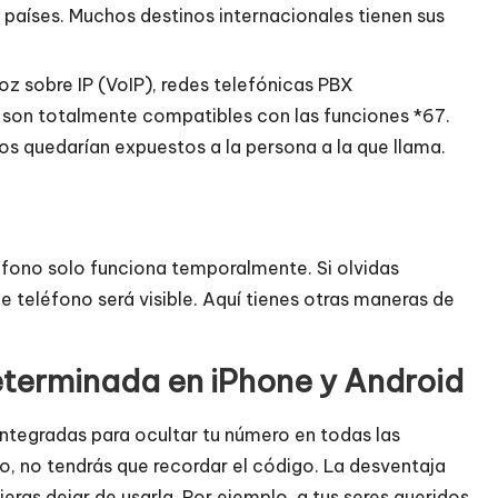
s países. Muchos destinos internacionales tienen sus
z sobre IP (VoIP), redes telefónicas PBX
 son totalmente compatibles con las funciones *67.
atos quedarían expuestos a la persona a la que llama.
léfono solo funciona temporalmente. Si olvidas
 teléfono será visible. Aquí tienes otras maneras de
determinada en iPhone y Android
ntegradas para ocultar tu número en todas las
vo, no tendrás que recordar el código. La desventaja
ras dejar de usarla. Por ejemplo, a tus seres queridos