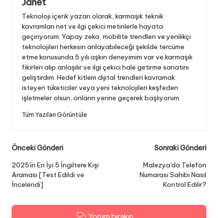
Janet
Teknoloji içerik yazarı olarak, karmaşık teknik
kavramları net ve ilgi çekici metinlerle hayata
geçiriyorum. Yapay zeka, mobilite trendleri ve yenilikçi
teknolojileri herkesin anlayabileceği şekilde tercüme
etme konusunda 5 yılı aşkın deneyimim var ve karmaşık
fikirleri alıp anlaşılır ve ilgi çekici hale getirme sanatını
geliştirdim. Hedef kitlem dijital trendleri kavramak
isteyen tüketiciler veya yeni teknolojileri keşfeden
işletmeler olsun, onların yerine geçerek başlıyorum.
Tüm Yazıları Görüntüle
Gönderi
Önceki Gönderi
Sonraki Gönderi
dolaşımı
2025'in En İyi 5 İngiltere Kişi
Malezya'da Telefon
Araması [Test Edildi ve
Numarası Sahibi Nasıl
İncelendi]
Kontrol Edilir?
Yorum bırakın