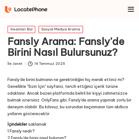
Ev
İnsanları Bul
Fansly Arama: Fansly'de Birini Nasıl Bulursunuz?
İçinde
İnsanları Bul
Sosyal Medya Arama
yayınlandı
Fansly Arama: Fansly'de
Birini Nasıl Bulursunuz?
İle
Janet
14 Temmuz 2025
Gönderen
Fansly'de birini bulmanın ne gerektirdiğini hiç merak ettiniz mi?
Genellikle "Sizin İçin" sayfanız, tercih ettiğiniz içerik türüne
odaklanır. Ancak bazen platformda belirli bir kişiyi zahmetsizce
bulmak istersiniz. OnlyFans gibi, Fansly'de arama yapmak zorlu bir
deneyim olabilir. Bu kılavuz, bu sorundan kaçınmanın tüm akıllıca
yollarını gösterecektir.
İçindekiler
saklamak
1
Fansly nedir?
2
Fansly'de birini nasıl bulurum?