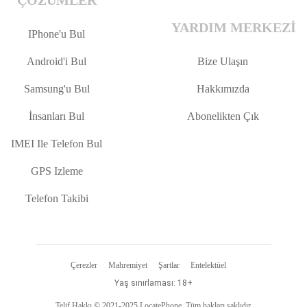
YARDIM MERKEZI
IPhone'u Bul
Android'i Bul
Bize Ulaşın
Samsung'u Bul
Hakkımızda
İnsanları Bul
Abonelikten Çık
IMEI Ile Telefon Bul
GPS Izleme
Telefon Takibi
Çerezler
Mahremiyet
Şartlar
Entelektüel
Yaş sınırlaması: 18+
Telif Hakkı © 2021-2025 LocatePhone. Tüm hakları saklıdır.