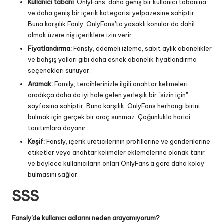
Kullanıcı tabanı
: OnlyFans, daha geniş bir kullanıcı tabanına
ve daha geniş bir içerik kategorisi yelpazesine sahiptir.
Buna karşılık Fanly, OnlyFans'ta yasaklı konular da dahil
olmak üzere niş içeriklere izin verir.
Fiyatlandırma:
Fansly, ödemeli izleme, sabit aylık abonelikler
ve bahşiş yolları gibi daha esnek abonelik fiyatlandırma
seçenekleri sunuyor.
Aramak:
Family, tercihlerinizle ilgili anahtar kelimeleri
aradıkça daha da iyi hale gelen yerleşik bir "sizin için"
sayfasına sahiptir. Buna karşılık, OnlyFans herhangi birini
bulmak için gerçek bir araç sunmaz. Çoğunlukla harici
tanıtımlara dayanır.
Keşif:
Fansly, içerik üreticilerinin profillerine ve gönderilerine
etiketler veya anahtar kelimeler eklemelerine olanak tanır
ve böylece kullanıcıların onları OnlyFans'a göre daha kolay
bulmasını sağlar.
SSS
Fansly'de kullanıcı adlarını neden arayamıyorum?