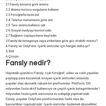
2.1
Fansly konuma göre arama
2.2
Arama motoru sorgularını kullanın
2.3
Fotoğrafla birini bul
2.4
Telefon numarasına göre ara
2.5
Ters arama kullanıcı adı
2.6
Sosyal medyayı kontrol edin
2.7
Bağlantı toplayıcılarını keşfedin
3
Fansly'de kategoriye veya etiketlere göre göz atabilir misiniz?
4
Fansly ve OnlyFans: İçerik üreticiler için hangisi daha iyi?
5
SSS
6
Çözüm
Fansly nedir?
Hayranlık uyandırıcı
Fansly, özel fotoğraf, video ve canlı yayınları
paylaşıp para kazanmak isteyen içerik üreticileri arasında
popüler olan abonelik tabanlı bir platformdur. Platform, 130
milyondan fazla aktif kullanıcıya ve çeşitli içerik kategorilerinde 1
milyondan fazla içerik üreticisine ev sahipliği yapmaktadır.
Fansly, popüler OnlyFans platformundan farklı olsa da
benzerlikler taşımaktadır. İçerik üreticiler, kademeli abonelikler