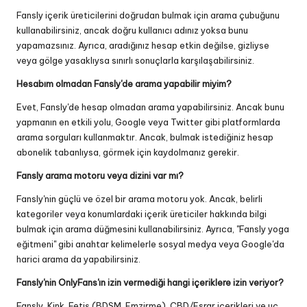
Fansly içerik üreticilerini doğrudan bulmak için arama çubuğunu
kullanabilirsiniz, ancak doğru kullanıcı adınız yoksa bunu
yapamazsınız. Ayrıca, aradığınız hesap etkin değilse, gizliyse
veya gölge yasaklıysa sınırlı sonuçlarla karşılaşabilirsiniz.
Hesabım olmadan Fansly'de arama yapabilir miyim?
Evet, Fansly'de hesap olmadan arama yapabilirsiniz. Ancak bunu
yapmanın en etkili yolu, Google veya Twitter gibi platformlarda
arama sorguları kullanmaktır. Ancak, bulmak istediğiniz hesap
abonelik tabanlıysa, görmek için kaydolmanız gerekir.
Fansly arama motoru veya dizini var mı?
Fansly'nin güçlü ve özel bir arama motoru yok. Ancak, belirli
kategoriler veya konumlardaki içerik üreticiler hakkında bilgi
bulmak için arama düğmesini kullanabilirsiniz. Ayrıca, "Fansly yoga
eğitmeni" gibi anahtar kelimelerle sosyal medya veya Google'da
harici arama da yapabilirsiniz.
Fansly'nin OnlyFans'ın izin vermediği hangi içeriklere izin veriyor?
Fansly, Kink, Fetiş (BDSM, Emzirme), CBD/Esrar içerikleri ve uç