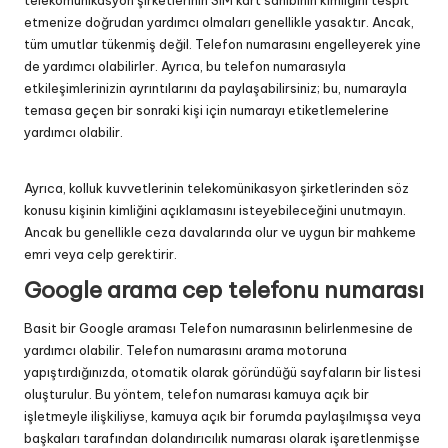
telekomünikasyon şirketlerinin SIM kart sahibinin kimliğini tespit
etmenize doğrudan yardımcı olmaları genellikle yasaktır. Ancak,
tüm umutlar tükenmiş değil. Telefon numarasını engelleyerek yine
de yardımcı olabilirler. Ayrıca, bu telefon numarasıyla
etkileşimlerinizin ayrıntılarını da paylaşabilirsiniz; bu, numarayla
temasa geçen bir sonraki kişi için numarayı etiketlemelerine
yardımcı olabilir.
Ayrıca, kolluk kuvvetlerinin telekomünikasyon şirketlerinden söz
konusu kişinin kimliğini açıklamasını isteyebileceğini unutmayın.
Ancak bu genellikle ceza davalarında olur ve uygun bir mahkeme
emri veya celp gerektirir.
Google arama cep telefonu numarası
Basit bir
Google araması
Telefon numarasının belirlenmesine de
yardımcı olabilir. Telefon numarasını arama motoruna
yapıştırdığınızda, otomatik olarak göründüğü sayfaların bir listesi
oluşturulur. Bu yöntem, telefon numarası kamuya açık bir
işletmeyle ilişkiliyse, kamuya açık bir forumda paylaşılmışsa veya
başkaları tarafından dolandırıcılık numarası olarak işaretlenmişse