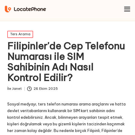
Ev
Ters Arama
Filipinler'de Cep Telefonu Numarası ile SIM
Sahibinin Adı Nasıl Kontrol Edilir?
İçinde
Ters Arama
yayınlandı
Filipinler'de Cep Telefonu
Numarası ile SIM
Sahibinin Adı Nasıl
Kontrol Edilir?
İle
Janet
28 Ekim 2025
Gönderen
Sosyal medyayı, ters telefon numarası arama araçlarını ve hatta
devlet veritabanlarını kullanarak bir SIM kart sahibinin adını
kontrol edebilirsiniz. Ancak, bilinmeyen arayanları tespit etmek,
kişileri doğrulamak veya bu gizemli kişilerin tacizinden kaçınmak
her zaman kolay değildir. Bu nedenle birçok Filipinli, Filipinler'de