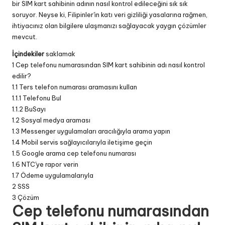
bir SIM kart sahibinin adının nasıl kontrol edileceğini sık sık
soruyor. Neyse ki, Filipinler'in katı veri gizliliği yasalarına rağmen,
ihtiyacınız olan bilgilere ulaşmanızı sağlayacak yaygın çözümler
mevcut.
İçindekiler
saklamak
1
Cep telefonu numarasından SIM kart sahibinin adı nasıl kontrol
edilir?
1.1
Ters telefon numarası aramasını kullan
1.1.1
Telefonu Bul
1.1.2
BuSayı
1.2
Sosyal medya araması
1.3
Messenger uygulamaları aracılığıyla arama yapın
1.4
Mobil servis sağlayıcılarıyla iletişime geçin
1.5
Google arama cep telefonu numarası
1.6
NTC'ye rapor verin
1.7
Ödeme uygulamalarıyla
2
SSS
3
Çözüm
Cep telefonu numarasından