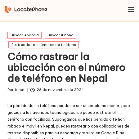
Inicio
Buscar iPhone
Cómo rastrear la ubicación con el
número de teléfono en Nepal
Publicado
Buscar Android
Buscar iPhone
en
Rastreador de números de teléfono
Cómo rastrear la
ubicación con el número
de teléfono en Nepal
Por
Janet
28 de noviembre de 2024
Publicado
por
La pérdida de un teléfono puede no ser un problema menor, pero
gracias a los avances tecnológicos, se puede rastrear el
teléfono con facilidad. Supongamos que has perdido o te han
robado el móvil en Nepal, puedes rastrearlo con aplicaciones de
rastreo disponibles para su descarga gratuita en Google Play