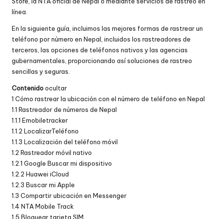
Store, la NTA oficial de Nepal o mediante servicios de rastreo en
línea.
En la siguiente guía, incluimos las mejores formas de rastrear un
teléfono por número en Nepal, incluidos los rastreadores de
terceros, las opciones de teléfonos nativos y las agencias
gubernamentales, proporcionando así soluciones de rastreo
sencillas y seguras.
Contenido
ocultar
1
Cómo rastrear la ubicación con el número de teléfono en Nepal
1.1
Rastreador de números de Nepal
1.1.1
Emobiletracker
1.1.2
LocalizarTeléfono
1.1.3
Localización del teléfono móvil
1.2
Rastreador móvil nativo
1.2.1
Google Buscar mi dispositivo
1.2.2
Huawei iCloud
1.2.3
Buscar mi Apple
1.3
Compartir ubicación en Messenger
1.4
NTA Mobile Track
1.5
Bloquear tarjeta SIM