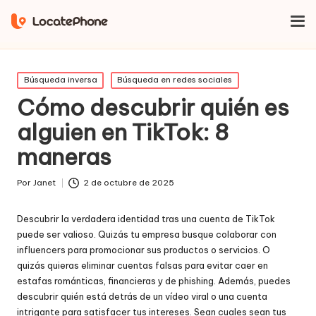
Inicio
Búsqueda en redes sociales
Cómo descubrir quién es
alguien en TikTok: 8 maneras
Publicado
Búsqueda inversa
Búsqueda en redes sociales
en
Cómo descubrir quién es
alguien en TikTok: 8
maneras
Por
Janet
2 de octubre de 2025
Publicado
por
Descubrir la verdadera identidad tras una cuenta de TikTok
puede ser valioso. Quizás tu empresa busque colaborar con
influencers para promocionar sus productos o servicios. O
quizás quieras eliminar cuentas falsas para evitar caer en
estafas románticas, financieras y de phishing. Además, puedes
descubrir quién está detrás de un vídeo viral o una cuenta
intrigante para satisfacer tus intereses. Sean cuales sean tus