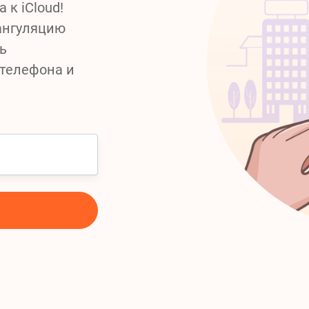
 к iCloud!
ангуляцию
ь
телефона и