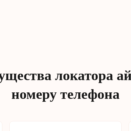
щества локатора а
номеру телефона