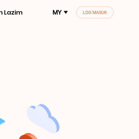
n Lazim
MY
LOG MASUK