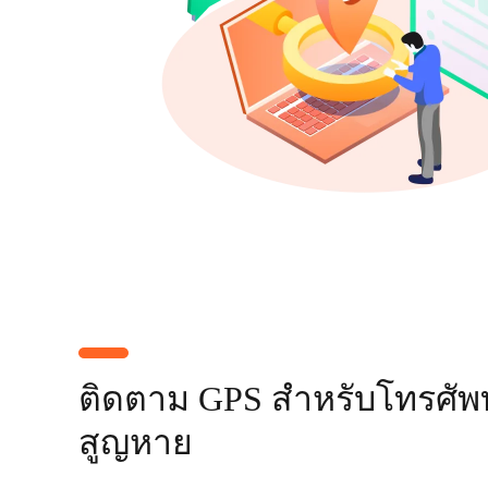
ติดตาม GPS สำหรับโทรศัพท์ม
สูญหาย