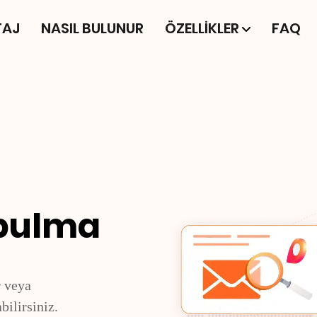
TAJ
NASIL BULUNUR
ÖZELLİKLER
FAQ
 bulma
r veya
ilirsiniz.