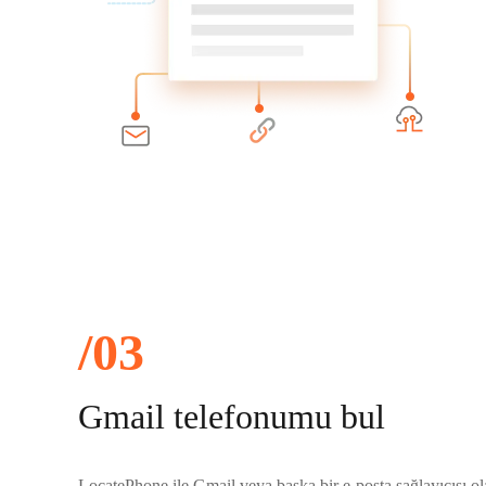
/03
Gmail telefonumu bul
LocatePhone ile Gmail veya başka bir e-posta sağlayıcısı ol