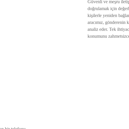
Güvenli ve meşru ileti
doğrulamak için değerl
kişilerle yeniden bağla
aracımız, gönderenin k
analiz eder. Tek ihtiya
konumunu zahmetsizce 
an bir telefonu