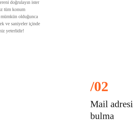
dereni doğrulayın ister
umuz tüm konum
nu, mümkün olduğunca
k ve saniyeler içinde
iz yeterlidir!
/02
Mail adres
bulma