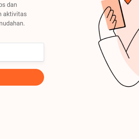
ps dan
aktivitas
emudahan.