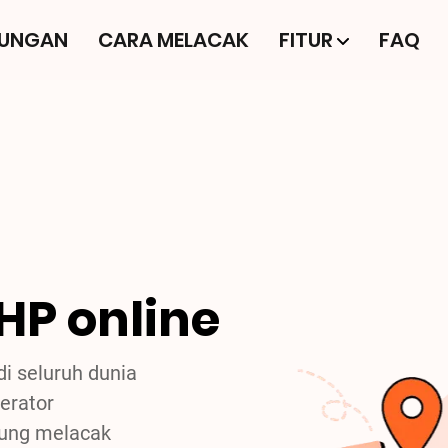
TUNGAN
CARA MELACAK
FITUR
FAQ
HP online
i seluruh dunia
erator
sung melacak